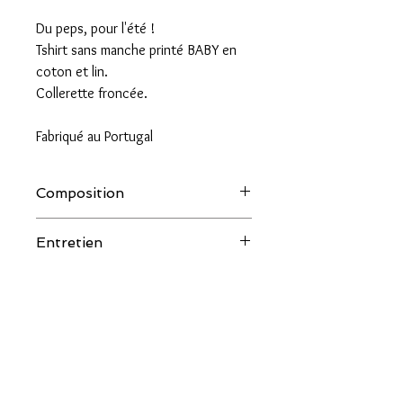
Du peps, pour l'été !
Tshirt sans manche printé BABY en
coton et lin.
Collerette froncée.
Fabriqué au Portugal
Composition
Entretien
70% coton, 30% lin.
30° machine
couleur.salee@orange.fr