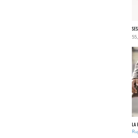
SES
Pri
55
LA 
Ru