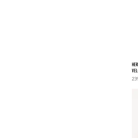
HER
VEL
Pri
23