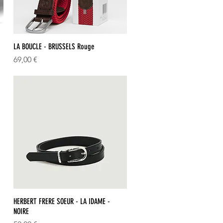
Aperçu rapide
LA BOUCLE - BRUSSELS Rouge
Prix
69,00 €
Aperçu rapide
HERBERT FRERE SOEUR - LA IDAME -
NOIRE