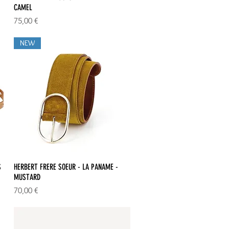
CAMEL
Prix
75,00 €
NEW
Aperçu rapide
S
HERBERT FRERE SOEUR - LA PANAME -
MUSTARD
Prix
70,00 €