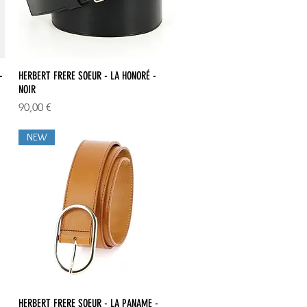
Aperçu rapide
-
HERBERT FRERE SOEUR - LA HONORÉ -
NOIR
Prix
90,00 €
NEW
Aperçu rapide
HERBERT FRERE SOEUR - LA PANAME -