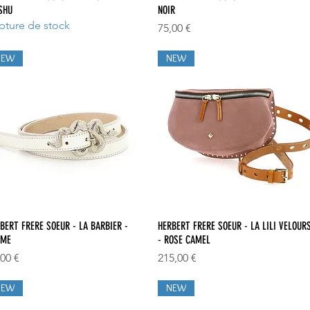
SHU
NOIR
pture de stock
Prix
75,00 €
NEW
NEW
Aperçu rapide
Aperçu rapide
BERT FRERE SOEUR - LA BARBIER -
HERBERT FRERE SOEUR - LA LILI VELOUR
EME
- ROSE CAMEL
x
Prix
,00 €
215,00 €
NEW
NEW