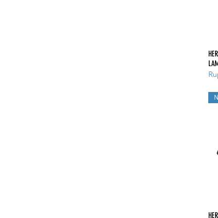
HER
LAM
Ru
HER