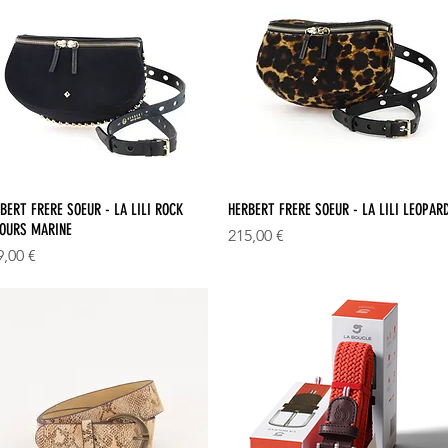
Aperçu rapide
Aperçu rapide
BERT FRERE SOEUR - LA LILI ROCK
HERBERT FRERE SOEUR - LA LILI LEOPAR
OURS MARINE
Prix
215,00 €
x
9,00 €