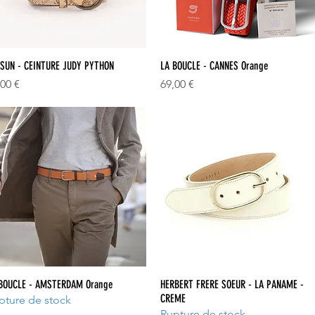
Aperçu rapide
Aperçu rapide
SUN - CEINTURE JUDY PYTHON
LA BOUCLE - CANNES Orange
x
Prix
,00 €
69,00 €
Aperçu rapide
Aperçu rapide
BOUCLE - AMSTERDAM Orange
HERBERT FRERE SOEUR - LA PANAME -
CREME
pture de stock
Rupture de stock