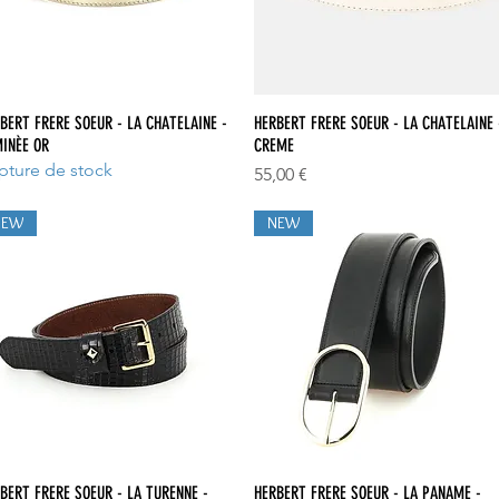
Aperçu rapide
Aperçu rapide
BERT FRERE SOEUR - LA CHATELAINE -
HERBERT FRERE SOEUR - LA CHATELAINE 
INÈE OR
CREME
pture de stock
Prix
55,00 €
NEW
NEW
Aperçu rapide
Aperçu rapide
BERT FRERE SOEUR - LA TURENNE -
HERBERT FRERE SOEUR - LA PANAME -