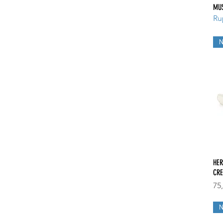
MU
Ru
HER
CR
Pri
75