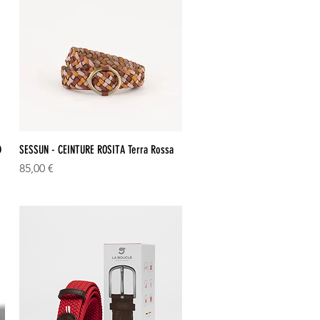
Aperçu rapide
D
SESSUN - CEINTURE ROSITA Terra Rossa
Prix
85,00 €