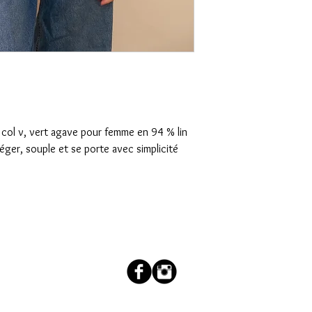
t col v, vert agave pour femme en 94 % lin
éger, souple et se porte avec simplicité
couleur.salee@orange.fr