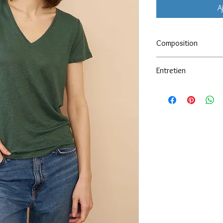
A
Composition
94% LIN 6% ELASTHAN
Entretien
30 degré machine