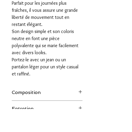
Parfait pour les journées plus
fraîches, il vous assure une grande
liberté de mouvement tout en
restant élégant.
Son design simple et son coloris
neutre en font une pièce
polyvalente qui se marie facilement
avec divers looks.
Portez-le avec un jean ou un
pantalon léger pour un style casual
et raffiné.
Composition
80% COTON ORGANIQUE 20%
Entretien
ELASTHANNE
30° machine