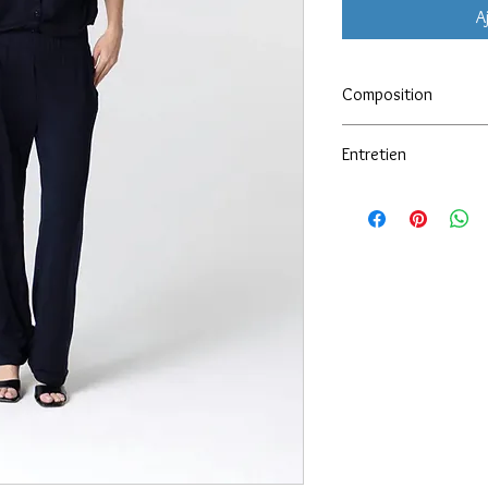
A
Composition
Entretien
94% Viscose / 6% Élas
30° machine