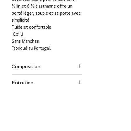
% lin et 6 % élasthanne offre un
porté léger, souple et se porte avec
simplicité
Fluide et confortable
Col U
Sans Manches
Fabriqué au Portugal.
Composition
94% LIN 6% ELASTHANNE
Entretien
30 degré machine
couleur.salee@orange.fr