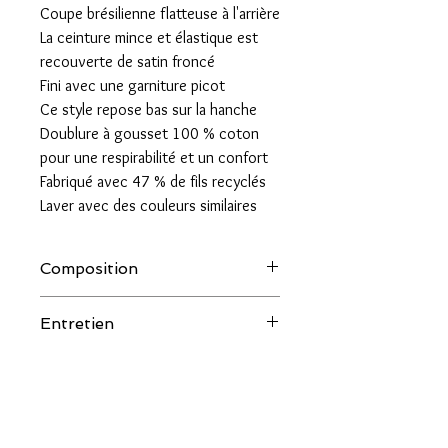
Coupe brésilienne flatteuse à l'arrière
La ceinture mince et élastique est
recouverte de satin froncé
Fini avec une garniture picot
Ce style repose bas sur la hanche
Doublure à gousset 100 % coton
pour une respirabilité et un confort
Fabriqué avec 47 % de fils recyclés
Laver avec des couleurs similaires
Composition
30 % Polyester (recyclé), 24 % Polyester,
Entretien
23 % Polyamide, 17 % Polyamide
(recyclé), 6 % Élasthanne
Délicat, 30° machine.