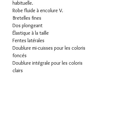
habituelle.
Robe fluide à encolure V.
Bretelles fines
Dos plongeant
Élastique à la taille
Fentes latérales
Doublure mi-cuisses pour les coloris
foncés
Doublure intégrale pour les coloris
clairs
Composition
Entretien
100% Rayonne
30° machine