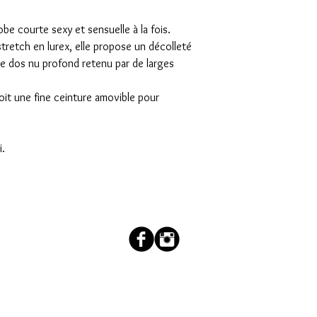
e courte sexy et sensuelle à la fois.
retch en lurex, elle propose un décolleté
ue dos nu profond retenu par de larges
oit une fine ceinture amovible pour
i.
couleur.salee@orange.fr
AIDE
12 Al