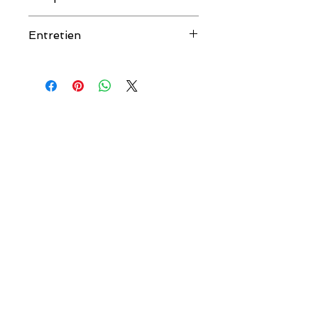
63% Coton 37% Soie
Entretien
Nettoyage a sec.
couleur.salee@orange.fr
COULEUR SALÉE
AIDE
Qui sommes-nous ?
Livraison & Retour
Les créateurs
Guide des tailles
Contactez-nous
Mentions légales
12 Allée Pierre Ortal
33680 Lacanau