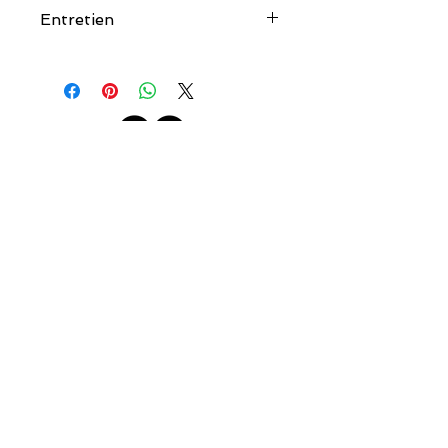
63% Coton 37% Soie
Entretien
Nettoyage a sec.
couleur.salee@orange.fr
COULEUR SALÉE
AIDE
Qui sommes-nous ?
Livraison & Retour
Les créateurs
Guide des tailles
Contactez-nous
Mentions légales
12 Allée Pierre Ortal
33680 Lacanau
Téléphone :
05 57 70 75 64