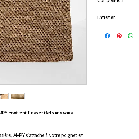
Composition
100% en Raphia nature
Entretien
Indémodable, nettoyez 
éponge légèrement hum
année. Ajoutez un peu 
nécessaire.
AMPY contient l’essentiel sans vous
ssière, AMPY s’attache à votre poignet et