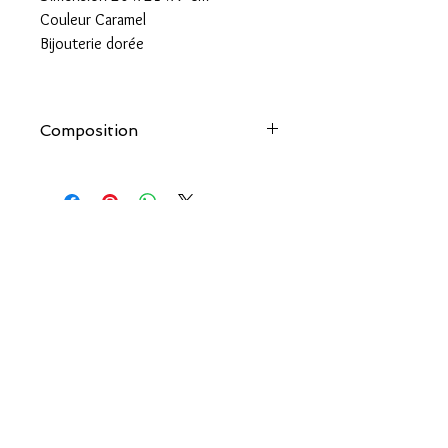
Couleur Caramel
Bijouterie dorée
Composition
100% cuir de vachette
couleur.salee@orange.fr
COULEUR SALÉE
AIDE
Qui sommes-nous ?
Livraison & Retour
Les créateurs
Guide des tailles
Contactez-nous
Mentions légales