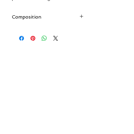
Composition
Or gris 750 millièmes (18 carats)
Poids d'or 1,15 g
couleur.salee@orange.fr
COULEUR SALÉE
AIDE
Qui sommes-nous ?
Livraison & Retour
Les créateurs
Guide des tailles
Contactez-nous
Mentions légales
12 Allée Pierre Ortal
33680 Lacanau