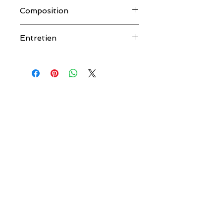
Composition
50% coton, 50% modal
Entretien
30° machine.
couleur.salee@orange.fr
COULEUR SALÉE
AIDE
Qui sommes-nous ?
Livraison & Retour
Les créateurs
Guide des tailles
Contactez-nous
Mentions légales
12 Allée Pierre Ortal