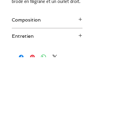
brodé en filigrane et un ourlet droit.
Composition
95% coton (bio), 5% élasthane
Entretien
30° machine.
couleur.salee@orange.fr
COULEUR SALÉE
AIDE
Qui sommes-nous ?
Livraison & Retour
Les créateurs
Guide des tailles
Contactez-nous
Mentions légales