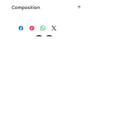
Composition
Tête: Bergamote Cardamome Lavande
Coeur: Rose de Damas , Muguet ,Cèdre
blanc ,Pois de senteur
Fond:Cristal Ambre , Patchouli , Musc
couleur.salee@orange.fr
COULEUR SALÉE
AIDE
Qui sommes-nous ?
Livraison & Retour
Les créateurs
Guide des tailles
Contactez-nous
Mentions légales
12 Allée Pierre Ortal
33680 Lacanau