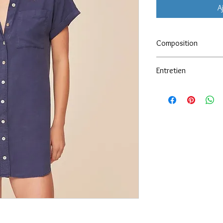
A
Composition
100% Tencel
Entretien
30° machine.