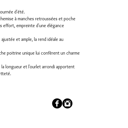
 journée d'été.
e-chemise à manches retroussées et poche
ns effort, empreinte d'une élégance
 ajustée et ample, la rend idéale au
he poitrine unique lui confèrent un charme
la longueur et l'ourlet arrondi apportent
tteté.
couleur.salee@orange.fr