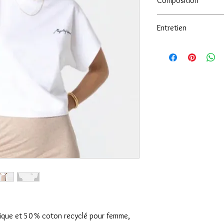
Composition
50% COTON ORGANIQ
Entretien
30 degré machine
nique et 50 % coton recyclé pour femme,