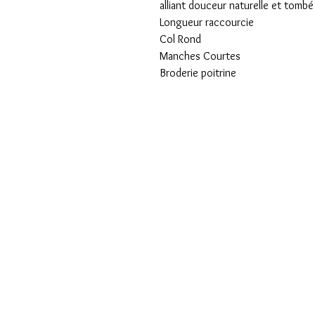
alliant douceur naturelle et tombé
Longueur raccourcie
Col Rond
Manches Courtes
Broderie poitrine
COULEUR SALÉE
Qui sommes-nous ?
Les créateurs
Contactez-nous