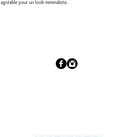
 agréable pour un look minimaliste.
couleur.salee@orange.fr
AIDE
12 Al
Livraison & Retour
Guide des tailles
Mentions légales
Téléphone :
© 2021 par Nwes Productions
www.nwes.fr