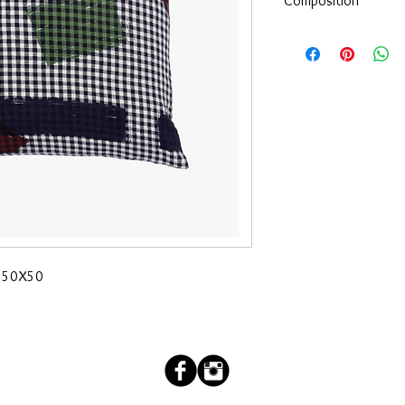
Composition
100% coton
m 50X50
couleur.salee@orange.fr