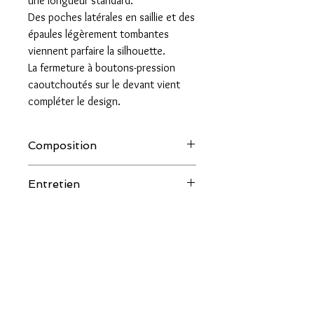
une longueur standard.
Des poches latérales en saillie et des
épaules légèrement tombantes
viennent parfaire la silhouette.
La fermeture à boutons-pression
caoutchoutés sur le devant vient
compléter le design.
Composition
60% polyamide (recyclé), 40%
Entretien
polyamide
Lavage délicat à 30°C
couleur.salee@orange.fr